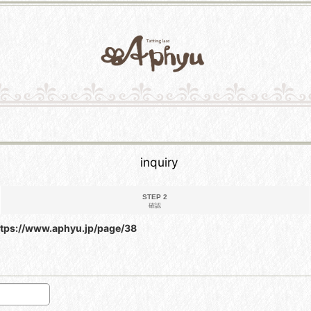
inquiry
STEP 2
確認
ttps://www.aphyu.jp/page/38