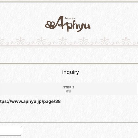
inquiry
STEP 2
確認
ttps://www.aphyu.jp/page/38