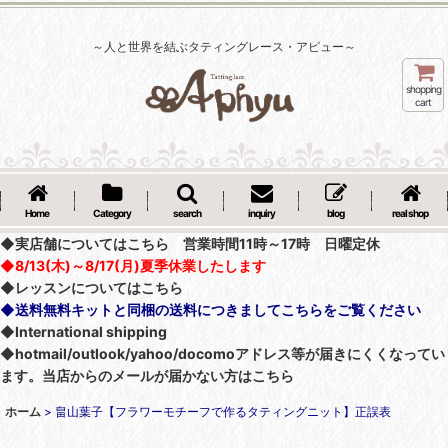
～人と世界を結ぶタティングレース・アピュー～
shopping
cart
Home
Category
search
inquiry
blog
real shop
◆実店舗についてはこちら 営業時間11時～17時 日曜定休
◆8/13(木)～8/17(月)夏季休業したします
◆レッスンについてはこちら
◆送料無料キットと同梱の送料につきましてこちらをご覧ください
◆International shipping
◆hotmail/outlook/yahoo/docomoアドレス等が届きにくくなってい
ます。当店からのメールが届かない方はこちら
ホーム
>
畠山葉子【フラワーモチーフで作るタティングニット】正誤表