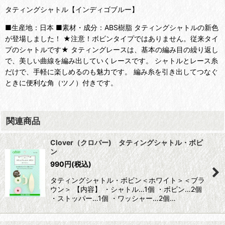
タティングシャトル【インディゴブルー】
■生産地：日本 ■素材・成分：ABS樹脂 タティングシャトルの新色
が登場しました！ ★注意！ボビンタイプではありません。従来タイ
プのシャトルです★ タティングレースは、基本の編み目の繰り返し
で、美しい曲線を編み出していくレースです。 シャトルとレース糸
だけで、手軽に楽しめるのも魅力です。 編み糸を引き出してつなぐ
ときに便利な角（ツノ）付きです。
関連商品
Clover（クロバー) タティングシャトル・ボビ
ン
990
円
(税込)
タティングシャトル・ボビン＜ホワイト＞＜ブラ
ウン＞ 【内容】 ・シャトル…1個 ・ボビン…2個
・ストッパー…1個 ・ワッシャー…2個…