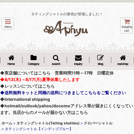
タティングシャトルの新色が登場しました！
Menu
shopping
cart
Home
Category
search
inquiry
blog
real shop
◆実店舗についてはこちら 営業時間11時～17時 日曜定休
◆8/13(木)～8/17(月)夏季休業したします
◆レッスンについてはこちら
◆送料無料キットと同梱の送料につきましてこちらをご覧ください
◆International shipping
◆hotmail/outlook/yahoo/docomoアドレス等が届きにくくなってい
ます。当店からのメールが届かない方はこちら
ホーム
>
タティングシャトル(Tatting shuttles)
>
クロバーシャトル
>
タティングシャトル【インディゴブルー】