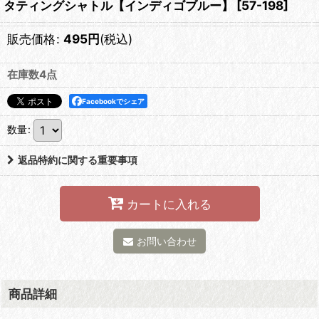
タティングシャトル【インディゴブルー】
[
57-198
]
販売価格
:
495
円
(税込)
在庫数4点
Facebookでシェア
数量
:
返品特約に関する重要事項
カートに入れる
お問い合わせ
商品詳細