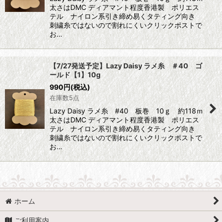
太さはDMC ディアマント程度香港製 ポリエス
テル ナイロン系引き締め易くタティング向き
刺繍糸ではないので割れにくいクリックポストで
お…
【7/27発送予定】Lazy Daisy ラメ糸 ＃40 ゴ
ールド【1】10g
990
円
(税込)
在庫数5点
Lazy Daisy ラメ糸 #40 板巻 10ｇ 約118ｍ
太さはDMC ディアマント程度香港製 ポリエス
テル ナイロン系引き締め易くタティング向き
刺繍糸ではないので割れにくいクリックポストで
お…
ホーム
ご利用案内