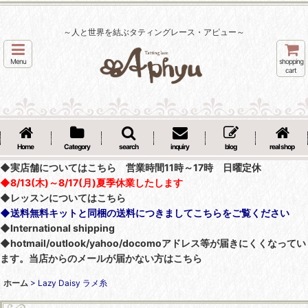
～人と世界を結ぶタティングレース・アピュー～
Menu
shopping
cart
Home
Category
search
inquiry
blog
real shop
◆実店舗についてはこちら 営業時間11時～17時 日曜定休
◆8/13(木)～8/17(月)夏季休業したします
◆レッスンについてはこちら
◆送料無料キットと同梱の送料につきましてこちらをご覧ください
◆International shipping
◆hotmail/outlook/yahoo/docomoアドレス等が届きにくくなってい
ます。当店からのメールが届かない方はこちら
ホーム
>
Lazy Daisy ラメ糸