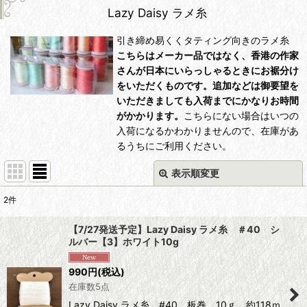
Lazy Daisy ラメ糸
引き締め易くくタティング向きのラメ糸
こちらはメーカー品ではなく、香港の作家
さんが日本にいらっしゃるときにお裾分け
をいただくものです。追加などは御要望を
いただきましても入荷までにかなりお時間
がかかります。
こちらにない場合はいつの
入荷になるかわかりませんので、在庫があ
るうちにご利用ください。
表示順変更
閉じる
2
件
表示数
:
【7/27発送予定】Lazy Daisy ラメ糸 ＃40 シ
ルバー【3】ホワイト10g
並び順
:
990
円
(税込)
在庫数5点
絞り込む
Lazy Daisy ラメ糸 #40 板巻 10ｇ 約118ｍ