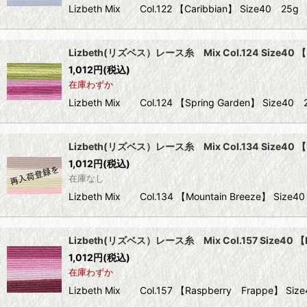
Lizbeth Mix Col.122 【Caribbian】 Size
Lizbeth(リズベス）レース糸 Mix Col.124 Size40 【S
1,012
円
(税込)
在庫わずか
Lizbeth Mix Col.124 【Spring Garden】 S
Lizbeth(リズベス）レース糸 Mix Col.134 Size40 【M
1,012
円
(税込)
在庫なし
Lizbeth Mix Col.134 【Mountain Breeze】
Lizbeth(リズベス）レース糸 Mix Col.157 Size40 【
1,012
円
(税込)
在庫わずか
Lizbeth Mix Col.157 【Raspberry Frappe