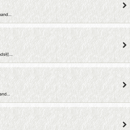
hand…
nds社…
and…