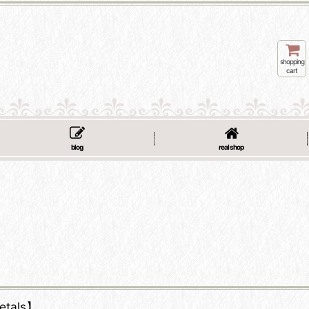
shopping
cart
blog
real shop
etals】