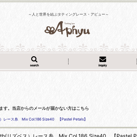
～人と世界を結ぶタティングレース・アピュー～
search
inquiry
くなっています。当店からのメールが届かない方はこちら
）レース糸 Mix Col.186 Size40 【Pastel Petals】
eth(リズベス）レース糸 Mix Col.186 Size40 【Pastel P