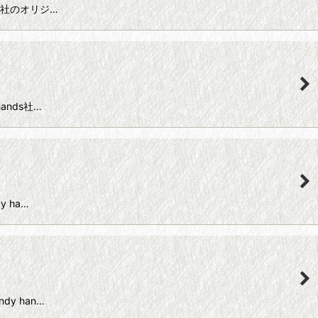
nds社のオリジ…
hands社…
y ha…
dy han…