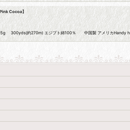
Pink Cocoa】
e 40 25g 300yds(約270m) エジプト綿100％ 中国製 アメリカHandy 