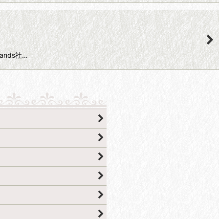
hands社…