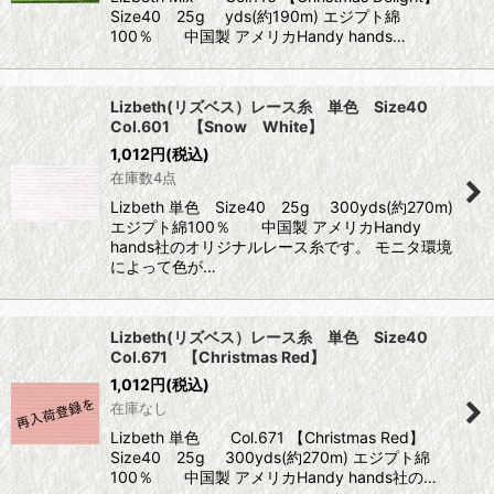
Size40 25g yds(約190m) エジプト綿
100％ 中国製 アメリカHandy hands…
Lizbeth(リズベス）レース糸 単色 Size40
Col.601 【Snow White】
1,012
円
(税込)
在庫数4点
Lizbeth 単色 Size40 25g 300yds(約270m)
エジプト綿100％ 中国製 アメリカHandy
hands社のオリジナルレース糸です。 モニタ環境
によって色が…
Lizbeth(リズベス）レース糸 単色 Size40
Col.671 【Christmas Red】
1,012
円
(税込)
在庫なし
Lizbeth 単色 Col.671 【Christmas Red】
Size40 25g 300yds(約270m) エジプト綿
100％ 中国製 アメリカHandy hands社の…