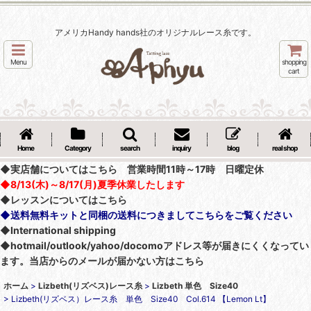
アメリカHandy hands社のオリジナルレース糸です。
Menu
shopping
cart
Home
Category
search
inquiry
blog
real shop
◆実店舗についてはこちら 営業時間11時～17時 日曜定休
◆8/13(木)～8/17(月)夏季休業したします
◆レッスンについてはこちら
◆送料無料キットと同梱の送料につきましてこちらをご覧ください
◆International shipping
◆hotmail/outlook/yahoo/docomoアドレス等が届きにくくなってい
ます。当店からのメールが届かない方はこちら
ホーム
>
Lizbeth(リズベス)レース糸
>
Lizbeth 単色 Size40
>
Lizbeth(リズベス）レース糸 単色 Size40 Col.614 【Lemon Lt】