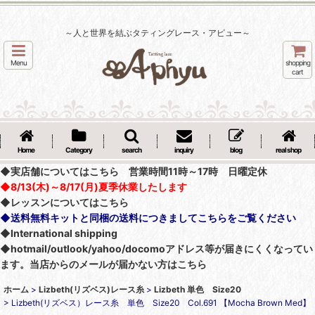
～人と世界を結ぶタティングレース・アピュー～
Menu
shopping
cart
Home
Category
search
inquiry
blog
real shop
◆実店舗についてはこちら 営業時間11時～17時 日曜定休
◆8/13(木)～8/17(月)夏季休業したします
◆レッスンについてはこちら
◆送料無料キットと同梱の送料につきましてこちらをご覧ください
◆International shipping
◆hotmail/outlook/yahoo/docomoアドレス等が届きにくくなってい
ます。当店からのメールが届かない方はこちら
ホーム
>
Lizbeth(リズベス)レース糸
>
Lizbeth 単色 Size20
>
Lizbeth(リズベス）レース糸 単色 Size20 Col.691 【Mocha Brown Med】