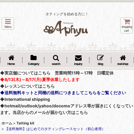
タティングを始める方に！
Menu
shopping
cart
Home
Category
search
inquiry
blog
real shop
◆実店舗についてはこちら 営業時間11時～17時 日曜定休
◆8/13(木)～8/17(月)夏季休業したします
◆レッスンについてはこちら
◆送料無料キットと同梱の送料につきましてこちらをご覧ください
◆International shipping
◆hotmail/outlook/yahoo/docomoアドレス等が届きにくくなってい
ます。当店からのメールが届かない方はこちら
ホーム
>
Tatting kit
>
【送料無料】はじめてのタティングレースセット（初心者用）