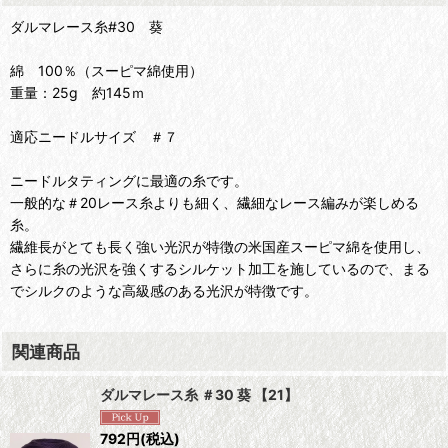
ダルマレース糸#30 葵
綿 100％（スーピマ綿使用）
重量：25g 約145ｍ
適応ニードルサイズ ＃７
ニードルタティングに最適の糸です。
一般的な＃20レース糸よりも細く、繊細なレース編みが楽しめる
糸。
繊維長がとても長く強い光沢が特徴の米国産スーピマ綿を使用し、
さらに糸の光沢を強くするシルケット加工を施しているので、まる
でシルクのような高級感のある光沢が特徴です。
関連商品
ダルマレース糸 ＃30 葵 【21】
792
円
(税込)