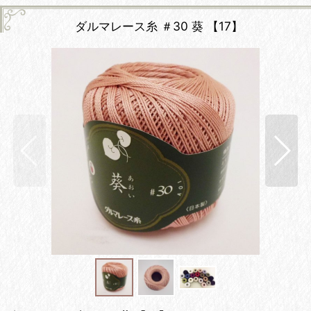
ダルマレース糸 ＃30 葵 【17】