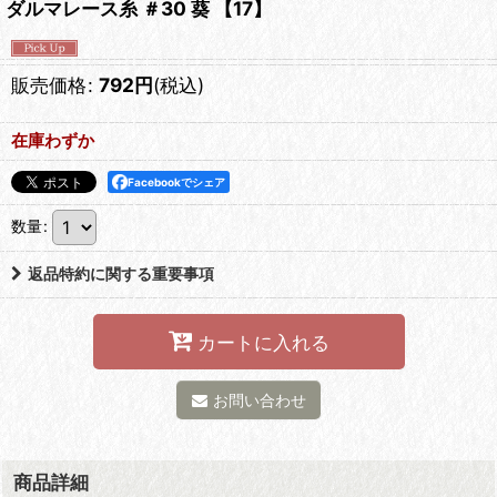
ダルマレース糸 ＃30 葵 【17】
販売価格
:
792
円
(税込)
在庫わずか
Facebookでシェア
数量
:
返品特約に関する重要事項
カートに入れる
お問い合わせ
商品詳細