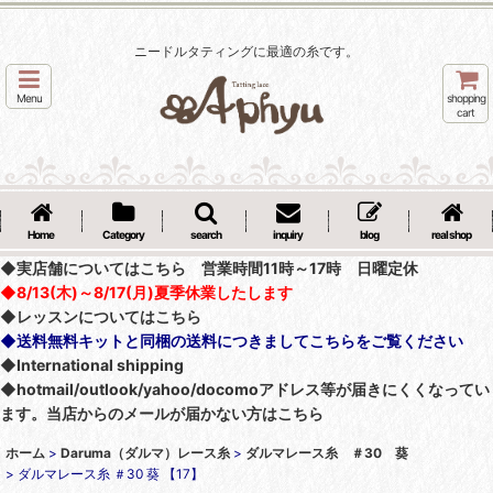
ニードルタティングに最適の糸です。
Menu
shopping
cart
Home
Category
search
inquiry
blog
real shop
◆実店舗についてはこちら 営業時間11時～17時 日曜定休
◆8/13(木)～8/17(月)夏季休業したします
◆レッスンについてはこちら
◆送料無料キットと同梱の送料につきましてこちらをご覧ください
◆International shipping
◆hotmail/outlook/yahoo/docomoアドレス等が届きにくくなってい
ます。当店からのメールが届かない方はこちら
ホーム
>
Daruma（ダルマ）レース糸
>
ダルマレース糸 ＃30 葵
>
ダルマレース糸 ＃30 葵 【17】