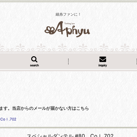
細糸ファンに！
search
inquiry
くなっています。当店からのメールが届かない方はこちら
oｌ.702
スペシャルダンテル #80 Coｌ.702