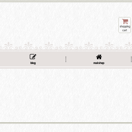
shopping
cart
blog
real shop