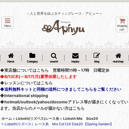
～人と世界を結ぶタティングレース・アピュー～
Menu
shopping
cart
Home
Category
search
inquiry
blog
real shop
◆実店舗についてはこちら 営業時間11時～17時 日曜定休
◆8/13(木)～8/17(月)夏季休業したします
◆レッスンについてはこちら
◆送料無料キットと同梱の送料につきましてこちらをご覧ください
◆International shipping
◆hotmail/outlook/yahoo/docomoアドレス等が届きにくくなってい
ます。当店からのメールが届かない方はこちら
ホーム
>
Lizbeth(リズベス)レース糸
>
Lizbeth Mix Size20
>
Lizbeth(リズベス）レース糸 Mix Col.124 Size20 【Spring Garden】