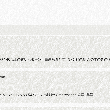
 英語 76ページ 140以上の古いパターン 白黒写真と文字レシピのみ この
eme
ent Theme ペーパーバック: 54ページ 出版社: Createspace 言語: 英語