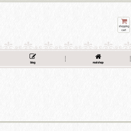
shopping
cart
blog
real shop