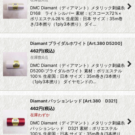
DMC Diamant（ディアマント）メタリック刺繍糸
D168 ライトシルバー 素材：ビスコース72％×
ポリエステル28％ 生産国：日本 サイズ：35m巻
き/3本撚り（1ply3本撚り） ダイ…
Diamant ブライダルホワイト
[
Art.380 D5200
]
462
円
(税込)
在庫数6点
DMC Diamant（ディアマント）メタリック刺繍糸
D5200:ブライダルホワイト 素材：ポリエステル
100％ 生産国：日本 サイズ：35m巻き/3本撚り
（1ply3本撚り） ダイヤモンドの…
Diamant パッションレッド
[
Art.380 D321
]
462
円
(税込)
在庫わずか
DMC Diamant（ディアマント）メタリック刺繍糸
パッションレッド D321 素材：ポリエステル
100％ 生産国：日本 サイズ：35m巻き/3本撚り