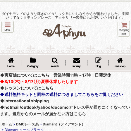
ダイヤモンドのような輝きのメタリック糸にいしなやかさが備わりました。 刺繍
だけでなくタティングレース、アクセサリー製作にもお使いいただけます。
Menu
shopping
cart
Home
Category
search
inquiry
blog
real shop
◆実店舗についてはこちら 営業時間11時～17時 日曜定休
◆8/13(木)～8/17(月)夏季休業したします
◆レッスンについてはこちら
◆送料無料キットと同梱の送料につきましてこちらをご覧ください
◆International shipping
◆hotmail/outlook/yahoo/docomoアドレス等が届きにくくなってい
ます。当店からのメールが届かない方はこちら
ホーム
>
DMCレース糸
>
Diamant（ディアマント）
>
Diamant クールブラック