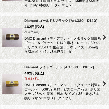
テル28％ 生産国：日本 サイズ：35m巻き/3本撚
り（1ply3本撚り） ダイヤモンド…
Diamant ゴールド&ブラック
[
Art.380 D140
]
462
円
(税込)
在庫数4点
DMC Diamant（ディアマント）メタリック刺繍糸
ゴールド&ブラック D140 素材：レーヨン89％×
ポリエステル11％ 生産国：日本 サイズ：35m巻
き/3本撚り（1ply3本撚り） ダ…
Diamant ライトゴールド
[
Art.380 D3852
]
462
円
(税込)
在庫わずか
DMC Diamant（ディアマント）メタリック刺繍糸
ゴールド D3852 素材：ビスコース72％×ポリエ
ステル28％ 生産国：日本 サイズ：35m巻き/3本
撚り（1ply3本撚り） ダイヤモ…