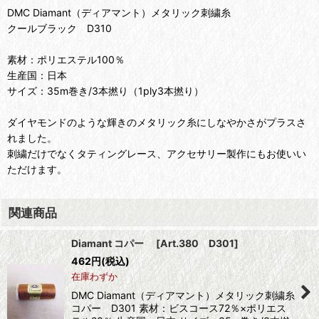
DMC Diamant（ディアマント）メタリック刺繍糸
クールブラック D310
素材：ポリエステル100％
生産国：日本
サイズ：35m巻き/3本撚り（1ply3本撚り）
ダイヤモンドのような輝きのメタリック糸にしなやかさがプラスさ
れました。
刺繍だけでなくタティングレース、アクセサリー製作にもお使いい
ただけます。
関連商品
Diamant コパー
[
Art.380 D301
]
462
円
(税込)
在庫わずか
DMC Diamant（ディアマント）メタリック刺繍糸
コパー D301 素材：ビスコース72％×ポリエス