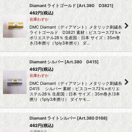
Diamant ライトゴールド
[
Art.380 D3821
]
462
円
(税込)
在庫わずか
DMC Diamant（ディアマント）メタリック刺繍糸
ライトゴールド D3821 素材：ビスコース72％×
ポリエステル28％ 生産国：日本 サイズ：35m巻
き/3本撚り（1ply3本撚り） ダ…
Diamant シルバー
[
Art.380 D415
]
462
円
(税込)
在庫わずか
DMC Diamant（ディアマント）メタリック刺繍糸
D415 シルバー 素材：ビスコース72％×ポリエ
ステル28％ 生産国：日本 サイズ：35m巻き/3本
撚り（1ply3本撚り） ダイヤモ…
Diamant ライトシルバー
[
Art.380 D168
]
462
円
(税込)
在庫数6点