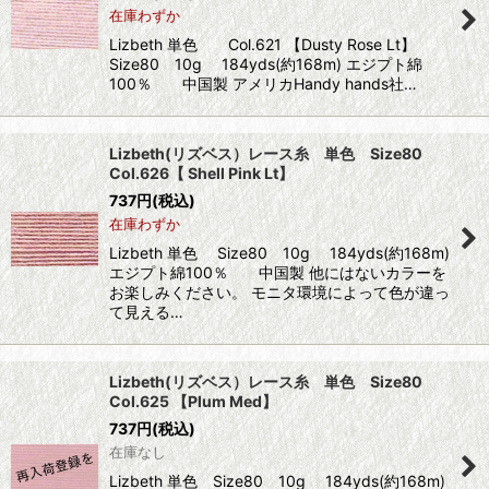
在庫わずか
Lizbeth 単色 Col.621 【Dusty Rose Lt】
Size80 10g 184yds(約168m) エジプト綿
100％ 中国製 アメリカHandy hands社…
Lizbeth(リズベス）レース糸 単色 Size80
Col.626【 Shell Pink Lt】
737
円
(税込)
在庫わずか
Lizbeth 単色 Size80 10g 184yds(約168m)
エジプト綿100％ 中国製 他にはないカラーを
お楽しみください。 モニタ環境によって色が違っ
て見える…
Lizbeth(リズベス）レース糸 単色 Size80
Col.625 【Plum Med】
737
円
(税込)
在庫なし
Lizbeth 単色 Size80 10g 184yds(約168m)