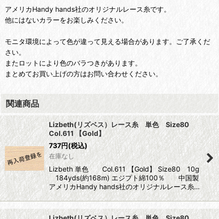
アメリカHandy hands社のオリジナルレース糸です。
他にはないカラーをお楽しみください。
モニタ環境によって色が違って見える場合があります。ご了承くだ
さい。
またロットにより色のバラつきがあります。
まとめてお買い上げの方はお問い合わせください。
関連商品
Lizbeth(リズベス）レース糸 単色 Size80
Col.611 【Gold】
737
円
(税込)
在庫なし
Lizbeth 単色 Col.611 【Gold】 Size80 10g
184yds(約168m) エジプト綿100％ 中国製
アメリカHandy hands社のオリジナルレース糸…
Lizbeth(リズベス）レース糸 単色 Size80