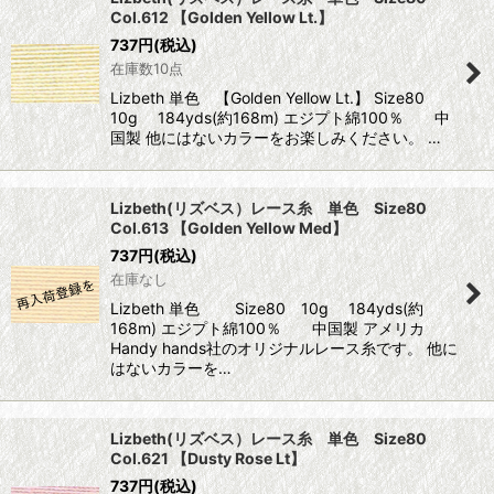
Col.612 【Golden Yellow Lt.】
737
円
(税込)
在庫数10点
Lizbeth 単色 【Golden Yellow Lt.】 Size80
10g 184yds(約168m) エジプト綿100％ 中
国製 他にはないカラーをお楽しみください。 …
Lizbeth(リズベス）レース糸 単色 Size80
Col.613 【Golden Yellow Med】
737
円
(税込)
在庫なし
Lizbeth 単色 Size80 10g 184yds(約
168m) エジプト綿100％ 中国製 アメリカ
Handy hands社のオリジナルレース糸です。 他に
はないカラーを…
Lizbeth(リズベス）レース糸 単色 Size80
Col.621 【Dusty Rose Lt】
737
円
(税込)