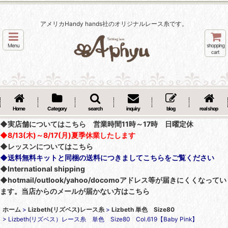
アメリカHandy hands社のオリジナルレース糸です。
Menu
shopping
cart
Home
Category
search
inquiry
blog
real shop
◆実店舗についてはこちら 営業時間11時～17時 日曜定休
◆8/13(木)～8/17(月)夏季休業したします
◆レッスンについてはこちら
◆送料無料キットと同梱の送料につきましてこちらをご覧ください
◆International shipping
◆hotmail/outlook/yahoo/docomoアドレス等が届きにくくなってい
ます。当店からのメールが届かない方はこちら
ホーム
>
Lizbeth(リズベス)レース糸
>
Lizbeth 単色 Size80
>
Lizbeth(リズベス）レース糸 単色 Size80 Col.619【Baby Pink】