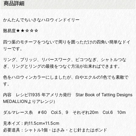
商品詳細
かんたんでちいさなハロウィンドイリー
難易度★★☆☆☆
四つ葉のモチーフをつないで周りを囲っただけの四角い簡単なドイ
リーです。
リング、ブリッジ、リバースワーク、ピコつなぎ、シャトルつな
ぎ、リングとリングの最後をつなぐ方法が出来ればできます。
色をハロウィンカラーにしましたが、白やエクルの1色でも素敵で
す。
内容 レシピ(1935 年アメリカ発行 Star Book of Tatting Designs
MEDALLIONよりアレンジ）
ダルマレース糸 ＃60 Col.5、9 それぞれ20m Col.6 10m
見本イズ：約11.5cm×11.5cm
必要道具：シャトル1個・はさみ・とじ針またはボンド