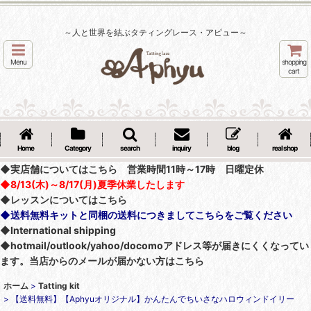
～人と世界を結ぶタティングレース・アピュー～
Menu
shopping
cart
Home
Category
search
inquiry
blog
real shop
◆実店舗についてはこちら 営業時間11時～17時 日曜定休
◆8/13(木)～8/17(月)夏季休業したします
◆レッスンについてはこちら
◆送料無料キットと同梱の送料につきましてこちらをご覧ください
◆International shipping
◆hotmail/outlook/yahoo/docomoアドレス等が届きにくくなってい
ます。当店からのメールが届かない方はこちら
ホーム
>
Tatting kit
>
【送料無料】【Aphyuオリジナル】かんたんでちいさなハロウィンドイリー