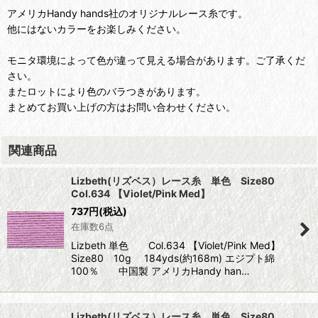
アメリカHandy hands社のオリジナルレース糸です。
他にはないカラーをお楽しみください。
モニタ環境によって色が違って見える場合があります。ご了承くだ
さい。
またロットにより色のバラつきがあります。
まとめてお買い上げの方はお問い合わせください。
関連商品
Lizbeth(リズベス）レース糸 単色 Size80
Col.634 【Violet/Pink Med】
737
円
(税込)
在庫数6点
Lizbeth 単色 Col.634 【Violet/Pink Med】
Size80 10g 184yds(約168m) エジプト綿
100％ 中国製 アメリカHandy han…
Lizbeth(リズベス）レース糸 単色 Size80