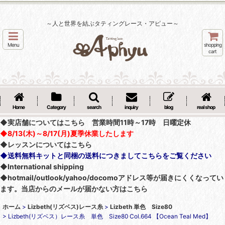
～人と世界を結ぶタティングレース・アピュー～
Menu
shopping
cart
Home
Category
search
inquiry
blog
real shop
◆実店舗についてはこちら 営業時間11時～17時 日曜定休
◆8/13(木)～8/17(月)夏季休業したします
◆レッスンについてはこちら
◆送料無料キットと同梱の送料につきましてこちらをご覧ください
◆International shipping
◆hotmail/outlook/yahoo/docomoアドレス等が届きにくくなってい
ます。当店からのメールが届かない方はこちら
ホーム
>
Lizbeth(リズベス)レース糸
>
Lizbeth 単色 Size80
>
Lizbeth(リズベス）レース糸 単色 Size80 Col.664 【Ocean Teal Med】