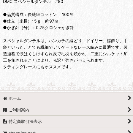
DMC スペシャルダンテル #80
●品質構成：長繊維コットン 100％
●仕立（糸長）: 5ｇ 約97ｍ
●かぎ針（号）：0.75クロシェかぎ針
スペシャルダンテルは、ハンカチの縁どり、ドイリー、襟飾り、手
袋といった、とても繊細でデリケートなレース編みに最適です。製
造過程で糸はくしけずられ炎で毛羽を焼かれ、二重にシルケット加
工を施されることにより、光沢と強さが与えられます。
タティングレースにもオススメです。
ホーム
ご利用案内
特定商取引法表示
shopping cart