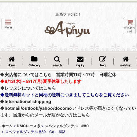
細糸ファンに！
Menu
shopping
cart
Home
Category
search
inquiry
blog
real shop
◆実店舗についてはこちら 営業時間11時～17時 日曜定休
◆8/13(木)～8/17(月)夏季休業したします
◆レッスンについてはこちら
◆送料無料キットと同梱の送料につきましてこちらをご覧ください
◆International shipping
◆hotmail/outlook/yahoo/docomoアドレス等が届きにくくなってい
ます。当店からのメールが届かない方はこちら
ホーム
>
DMCレース糸
>
スペシャルダンテル #80
>
スペシャルダンテル #80 Coｌ.603