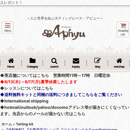
エレガント！
～人と世界を結ぶタティングレース・アピュー～
Menu
shopping
cart
Home
Category
search
inquiry
blog
real shop
◆実店舗についてはこちら 営業時間11時～17時 日曜定休
◆8/13(木)～8/17(月)夏季休業したします
◆レッスンについてはこちら
◆送料無料キットと同梱の送料につきましてこちらをご覧ください
◆International shipping
◆hotmail/outlook/yahoo/docomoアドレス等が届きにくくなってい
ます。当店からのメールが届かない方はこちら
ホーム
>
Tatting kit
>
【送料無料】【古書再現アレンジ】フリルスタンドカラー〜Romance〜