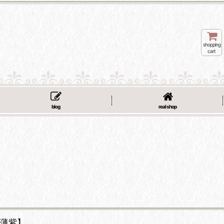
shopping
cart
blog
real shop
【薄紫】