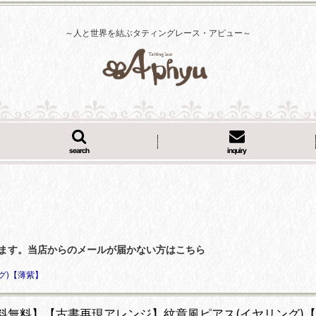
～人と世界を結ぶタティングレース・アピュー～
search
inquiry
くなっています。当店からのメールが届かない方はこちら
グ)【薄紫】
料無料】【古書再現アレンジ】紋章風ピアス(イヤリング)