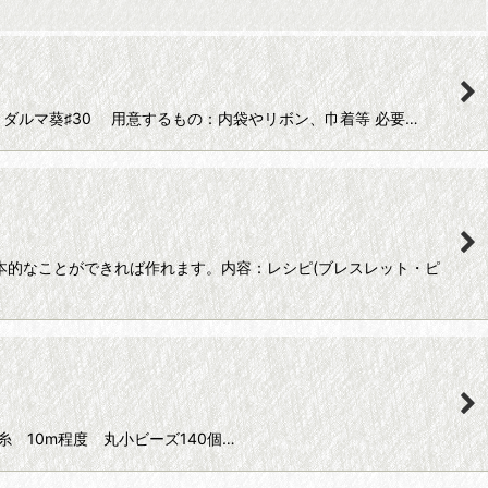
糸 : ダルマ葵♯30 用意するもの：内袋やリボン、巾着等 必要…
的なことができれば作れます。内容：レシピ(ブレスレット・ピ
容 絹穴糸 10m程度 丸小ビーズ140個…