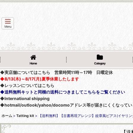
Menu
Home
Category
◆実店舗についてはこちら 営業時間11時～17時 日曜定休
◆8/13(木)～8/17(月)夏季休業したします
◆レッスンについてはこちら
◆送料無料キットと同梱の送料につきましてこちらをご覧ください
◆International shipping
◆hotmail/outlook/yahoo/docomoアドレス等が届きにく
ホーム
>
Tatting kit
>
【送料無料】【古書再現アレンジ】紋章風ピアス(イヤリン
【送