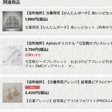
関連商品
【送料無料】古書再現【かんたんポーチ】糸レシピセ
1,980
円
(税込)
古書再現【かんたんポーチ】糸レシピセット（内布やリボンは付
【送料無料】Aphyuオリジナル『七宝柄のブレスレ
2,750
円
(税込)
在庫わずか
七宝柄ビーズブレスレット おまけのピアスレシピ付
アス）DMCディアマント・マ…
【送料無料】【古書再現アレンジ】紋章風ピアス(イヤ
2,420
円
(税込)
【古書アレンジ】紋章風ピアス(オフホワイト)PRICILLA Tat