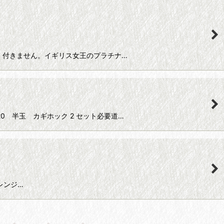
ツが廃番の為、付きません。イギリス女王のプラチナ…
ス #20 半玉 カギホック 2 セット必要道…
のアレンジ…