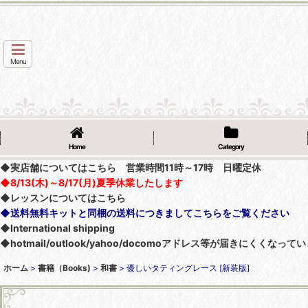
Menu
Home
Category
◆実店舗についてはこちら 営業時間11時～17時 日曜定休
◆8/13(木)～8/17(月)夏季休業したします
◆レッスンについてはこちら
◆送料無料キットと同梱の送料につきましてこちらをご覧ください
◆International shipping
◆hotmail/outlook/yahoo/docomoアドレス等が届きにく
ホーム
>
書籍（Books)
>
和書
>
優しいタティングレース [新装版]