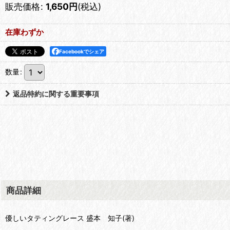
販売価格
:
1,650
円
(税込)
在庫わずか
Facebookでシェア
数量
:
返品特約に関する重要事項
商品詳細
優しいタティングレース 盛本 知子(著)