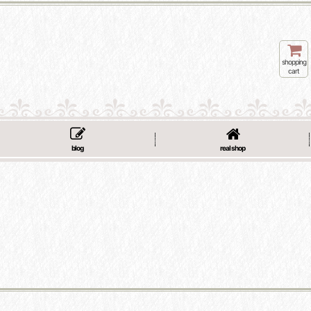
shopping
cart
blog
real shop