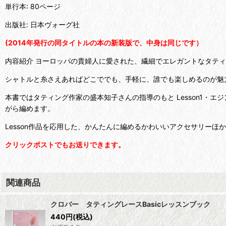
単行本: 80ページ
出版社: 日本ヴォーグ社
(2014年発行の同タイトルの本の新装版で、中身は同じです）
内容紹介 ヨーロッパの貴婦人に愛された、繊細でエレガントなタティ
シャトルと糸さえあればどこででも、手軽に、誰でも楽しめるのが魅
本書ではタティング作家の盛本知子さんの指導のもと Lesson1・
がら編めます。
Lesson作品を応用した、かんたんに編めるかわいいアクセサリーほ
クリックポストでもお送りできます。
関連商品
クロバー タティングレースBasicレッスンブック
440
円
(税込)