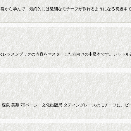
基礎から学んで、最終的には繊細なモチーフが作れるようになる初級本
sicレッスンブックの内容をマスターした方向けの中級本です。シャト
：森泉 美苑 79ページ 文化出版局 タティングレースのモチーフに、