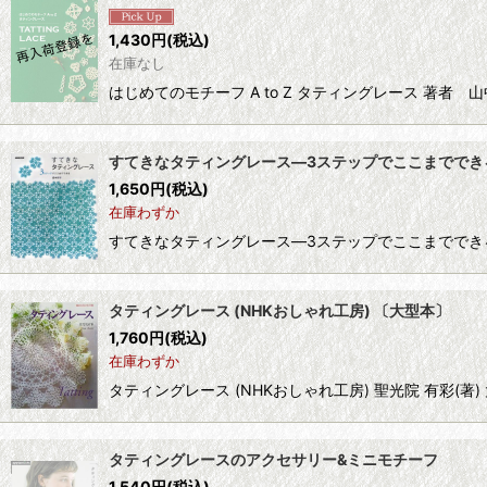
1,430
円
(税込)
在庫なし
はじめてのモチーフ A to Z タティングレース 著者 
すてきなタティングレース―3ステップでここまででき
1,650
円
(税込)
在庫わずか
すてきなタティングレース―3ステップでここまでできる 盛本知子(
タティングレース (NHKおしゃれ工房) 〔大型本〕
1,760
円
(税込)
在庫わずか
タティングレース (NHKおしゃれ工房) 聖光院 有彩(著) 大型
タティングレースのアクセサリー&ミニモチーフ
1,540
円
(税込)