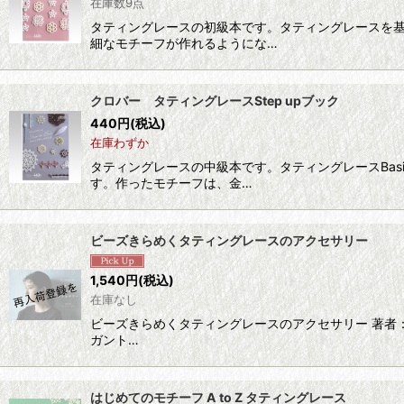
在庫数9点
タティングレースの初級本です。タティングレースを
細なモチーフが作れるようにな…
クロバー タティングレースStep upブック
440
円
(税込)
在庫わずか
タティングレースの中級本です。タティングレースBa
す。作ったモチーフは、金…
ビーズきらめくタティングレースのアクセサリー
1,540
円
(税込)
在庫なし
ビーズきらめくタティングレースのアクセサリー 著者
ガント…
はじめてのモチーフ A to Z タティングレース