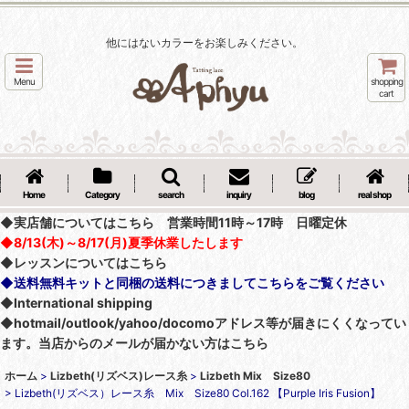
他にはないカラーをお楽しみください。
Menu
shopping
cart
Home
Category
search
inquiry
blog
real shop
◆実店舗についてはこちら 営業時間11時～17時 日曜定休
◆8/13(木)～8/17(月)夏季休業したします
◆レッスンについてはこちら
◆送料無料キットと同梱の送料につきましてこちらをご覧ください
◆International shipping
◆hotmail/outlook/yahoo/docomoアドレス等が届きにくくなってい
ます。当店からのメールが届かない方はこちら
ホーム
>
Lizbeth(リズベス)レース糸
>
Lizbeth Mix Size80
>
Lizbeth(リズベス）レース糸 Mix Size80 Col.162 【Purple Iris Fusion】