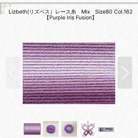
Lizbeth(リズベス）レース糸 Mix Size80 Col.162
【Purple Iris Fusion】