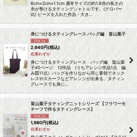
8cm×2cm×1.1cm 通常サイズの約1.8倍の長さの
糸が巻けるタティングシャトルです。(クロバー
比) ビーズを入れた作品・大き…
身につけるタティングレース バッグ編 畠山葉子
2,640
円
(税込)
在庫わずか
身につけるタティングレース バッグ編 畠山葉
子40ページ 12作品 (うちアレンジ作品1点 編
み図11点）バッグを作りながら同じ要領でネック
レスやスカーフなどアレンジが出来る、タティン
グレースでも身に…
畠山葉子タティングニットシリーズ 【フラワーモ
チーフで作るタティングレース】
1,980
円
(税込)
在庫わずか