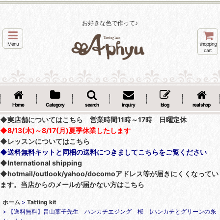
お好きな色で作って♪
Menu
shopping
cart
Home
Category
search
inquiry
blog
real shop
◆実店舗についてはこちら 営業時間11時～17時 日曜定休
◆8/13(木)～8/17(月)夏季休業したします
◆レッスンについてはこちら
◆送料無料キットと同梱の送料につきましてこちらをご覧ください
◆International shipping
◆hotmail/outlook/yahoo/docomoアドレス等が届きにくくなってい
ます。当店からのメールが届かない方はこちら
ホーム
>
Tatting kit
>
【送料無料】畠山葉子先生 ハンカチエジング 桜 (ハンカチとグリーンの糸