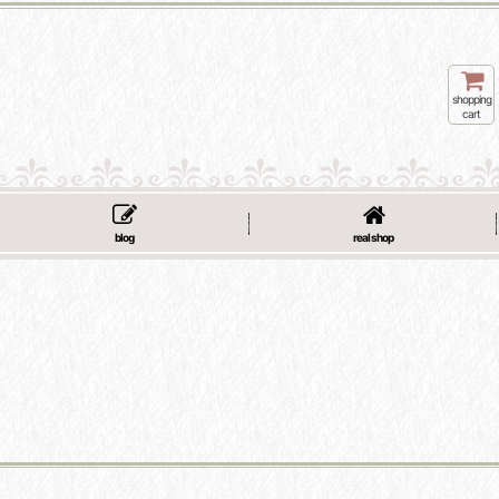
shopping
cart
blog
real shop