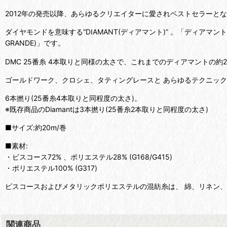
2012年の発売以降、あらゆるクリエイターに愛されベストセラーと
ダイヤモンドを意味する“DIAMANT(ディアマント)” 。「ディア
GRANDE)」です。
DMC 25番糸 4本取りと同様の太さで、これまでのディアマント
ゴールドワーク、クロシェ、タティングレースと あらゆるテクニック
6本撚り(25番糸4本取りと同程度の太さ)。
※既存商品のDiamantは3本撚り(25番糸2本取りと同程度の太さ)
■サイズ:約20m/巻
■素材:
・ビスコース72% 、ポリエステル28% (G168/G415)
・ポリエステル100% (G317)
ビスコースおよびメタリックポリエステルの混紡糸は、 綿、リネン
関連商品