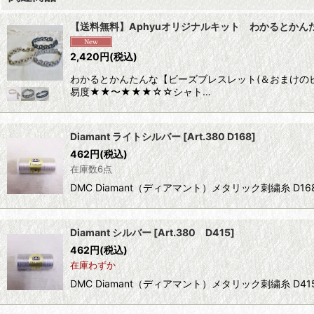
【送料無料】Aphyuオリジナルキット わかるとかん
2,420
円
(税込)
わかるとかんたんな【ビーズブレスレット(＆おまけの
易度★★〜★★★☆☆シャト…
Diamant ライトシルバー
[
Art.380 D168
]
462
円
(税込)
在庫数6点
DMC Diamant（ディアマント）メタリック刺繍糸 D
Diamant シルバー
[
Art.380 D415
]
462
円
(税込)
在庫わずか
DMC Diamant（ディアマント）メタリック刺繍糸 D