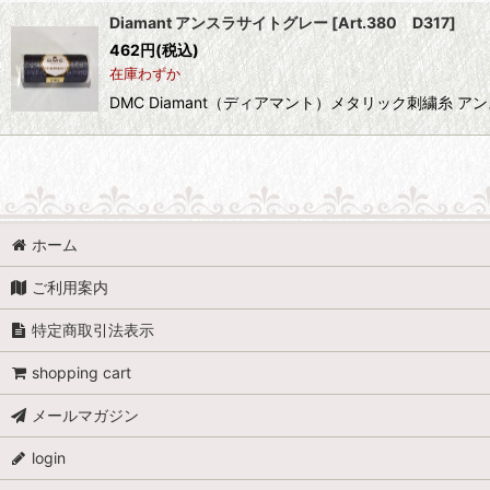
Diamant アンスラサイトグレー
[
Art.380 D317
]
462
円
(税込)
在庫わずか
DMC Diamant（ディアマント）メタリック刺繍糸 ア
ホーム
ご利用案内
特定商取引法表示
shopping cart
メールマガジン
login