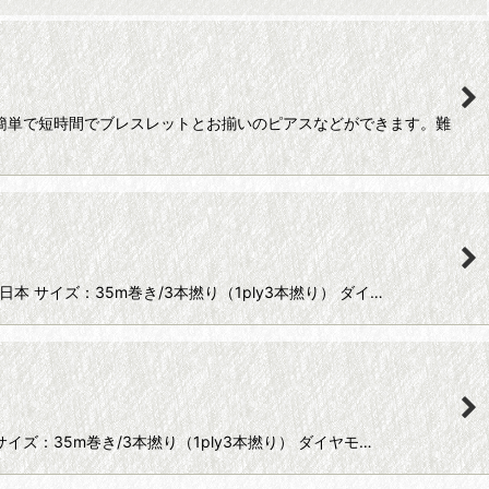
簡単で短時間でブレスレットとお揃いのピアスなどができます。難
本 サイズ：35m巻き/3本撚り（1ply3本撚り） ダイ…
サイズ：35m巻き/3本撚り（1ply3本撚り） ダイヤモ…