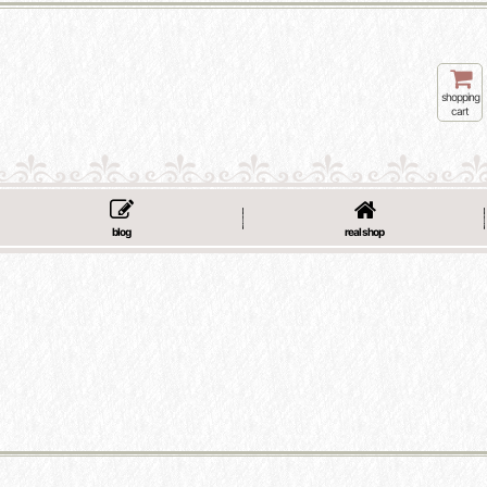
shopping
cart
blog
real shop