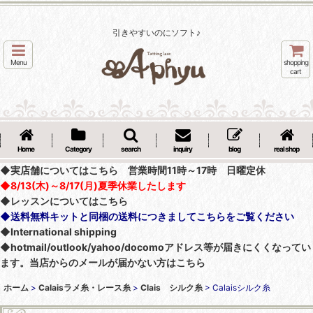
引きやすいのにソフト♪
Menu
shopping
cart
Home
Category
search
inquiry
blog
real shop
◆実店舗についてはこちら 営業時間11時～17時 日曜定休
◆8/13(木)～8/17(月)夏季休業したします
◆レッスンについてはこちら
◆送料無料キットと同梱の送料につきましてこちらをご覧ください
◆International shipping
◆hotmail/outlook/yahoo/docomoアドレス等が届きにくくなってい
ます。当店からのメールが届かない方はこちら
ホーム
>
Calaisラメ糸・レース糸
>
Clais シルク糸
>
Calaisシルク糸