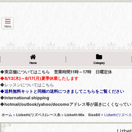
Menu
Home
Category
◆実店舗についてはこちら 営業時間11時～17時 日曜定休
◆8/13(木)～8/17(月)夏季休業したします
◆レッスンについてはこちら
◆送料無料キットと同梱の送料につきましてこちらをご覧ください
◆International shipping
◆hotmail/outlook/yahoo/docomoアドレス等が届きにく
ホーム
>
Lizbeth(リズベス)レース糸
>
Lizbeth Mix Size80
>
Lizbeth(リズベス）
Lizbe