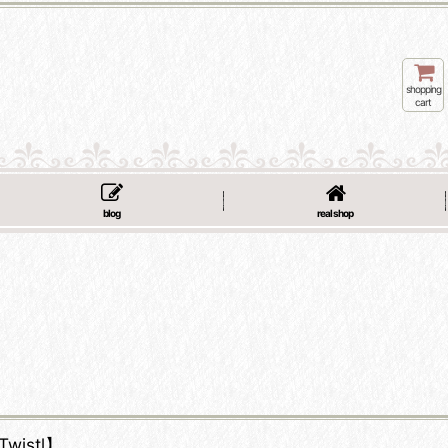
shopping
cart
blog
real shop
Twistl】