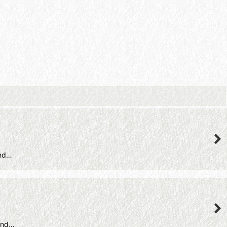
nd…
and…