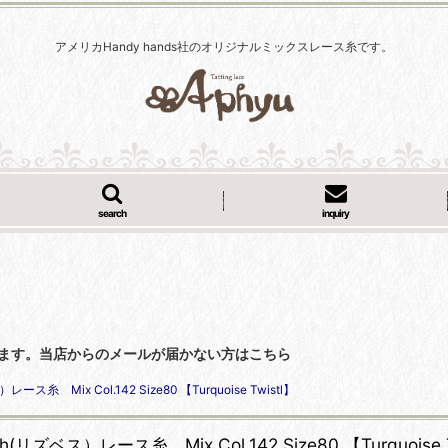
アメリカHandy hands社のオリジナルミックスレース糸です。
search
inquiry
くなっています。当店からのメールが届かない方はこちら
レース糸 Mix Col.142 Size80 【Turquoise Twistl】
th(リズベス）レース糸 Mix Col.142 Size80 【Turquoise 