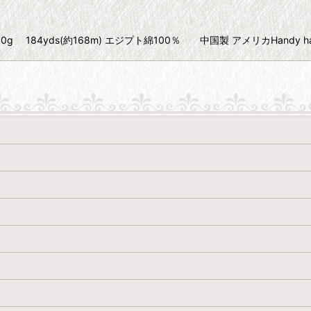
Size80 10g 184yds(約168m) エジプト綿100％ 中国製 アメリカHandy 