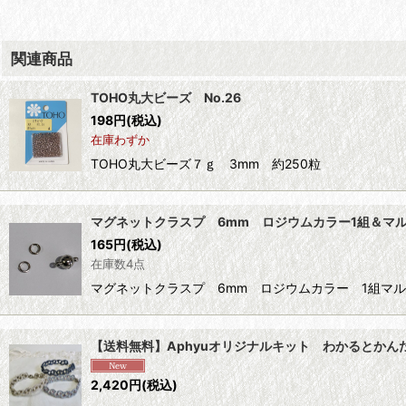
関連商品
TOHO丸大ビーズ No.26
198
円
(税込)
在庫わずか
TOHO丸大ビーズ７ｇ 3mm 約250粒
マグネットクラスプ 6mm ロジウムカラー1組＆マ
165
円
(税込)
在庫数4点
マグネットクラスプ 6mm ロジウムカラー 1組マ
【送料無料】Aphyuオリジナルキット わかるとかん
2,420
円
(税込)