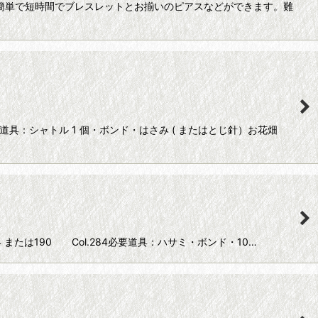
簡単で短時間でブレスレットとお揃いのピアスなどができます。難
用道具：シャトル 1 個・ボンド・はさみ ( またはとじ針）お花畑
4 または190 Col.284必要道具：ハサミ・ボンド・10…