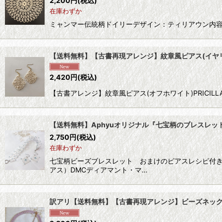
2,200
円
(税込)
在庫わずか
ミャンマー伝統柄ドイリーデザイン：ティリアウン内容 レ
【送料無料】【古書再現アレンジ】紋章風ピアス(イヤ
2,420
円
(税込)
【古書アレンジ】紋章風ピアス(オフホワイト)PRICILLA Tat
【送料無料】Aphyuオリジナル『七宝柄のブレスレ
2,750
円
(税込)
在庫わずか
七宝柄ビーズブレスレット おまけのピアスレシピ付
アス）DMCディアマント・マ…
訳アリ【送料無料】【古書再現アレンジ】ビーズネッ