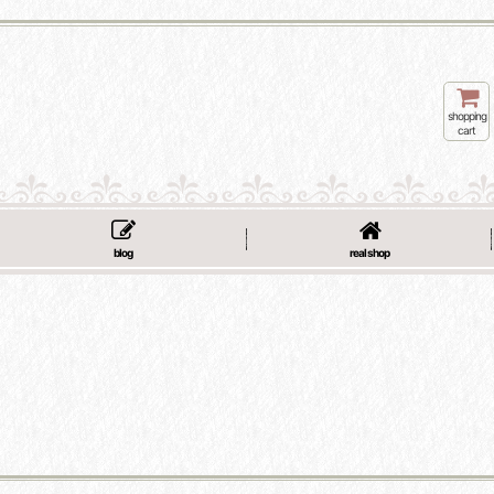
shopping
cart
blog
real shop