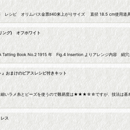
シピ オリムパス金票♯40来上がりサイズ 直径 18.5 cm使用道具
リング) オフホワイト
ting Book No.2 1915 年 Fig.4 Insertion よりアレンジ内
ット』おまけのピアスレシピ付きキット
き細いラメ糸とビーズを使うので難易度は★★★☆☆ですが、技法は基本
クレス