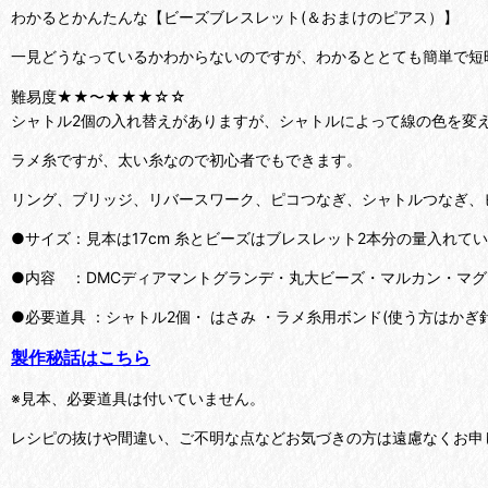
わかるとかんたんな【ビーズブレスレット(＆おまけのピアス）】
一見どうなっているかわからないのですが、わかるととても簡単で短
難易度★★〜★★★☆☆
シャトル2個の入れ替えがありますが、シャトルによって線の色を変
ラメ糸ですが、太い糸なので初心者でもできます。
リング、ブリッジ、リバースワーク、ピコつなぎ、シャトルつなぎ、
●サイズ：見本は17cm 糸とビーズはブレスレット2本分の量入れて
●内容 ：DMCディアマントグランデ・丸大ビーズ・マルカン・マ
●必要道具 ：シャトル2個・ はさみ ・ラメ糸用ボンド(使う方はか
製作秘話はこちら
※見本、必要道具は付いていません。
レシピの抜けや間違い、ご不明な点などお気づきの方は遠慮なくお申