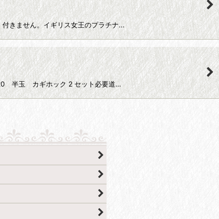
ツが廃番の為、付きません。イギリス女王のプラチナ…
ス #20 半玉 カギホック 2 セット必要道…