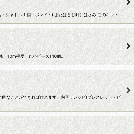
：シャトル 1 個・ボンド・( またはとじ針）はさみ このキット…
容 絹穴糸 10m程度 丸小ビーズ140個…
的なことができれば作れます。内容：レシピ(ブレスレット・ピ