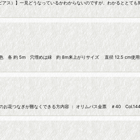
ピアス）】一見どうなっているかわからないのですが、わかるととても
 各 約 5m 穴埋めは緑 約 8m来上がりサイズ 直径 12.5 cm使
グのお花つなぎが難なくできる方内容 ： オリムパス金票 ＃40 Col.14