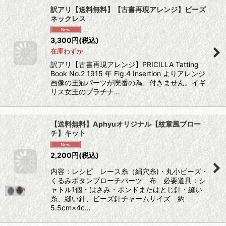
訳アリ【送料無料】【古書再現アレンジ】ビーズ
ネックレス
3,300
円
(税込)
在庫わずか
訳アリ【古書再現アレンジ】PRICILLA Tatting
Book No.2 1915 年 Fig.4 Insertion よりアレンジ
画像の王冠パーツが廃番の為、付きません。イギ
リス女王のプラチナ…
【送料無料】Aphyuオリジナル【紋章風ブロー
チ】キット
2,200
円
(税込)
内容：レシピ レース糸（絹穴糸)・丸小ビーズ・
くるみボタンブローチパーツ 布 必要道具：シ
ャトル1個・はさみ・ボンドまたはとじ針・縫い
糸、縫い針、ビーズ針チャームサイズ 約
5.5cm×4c…