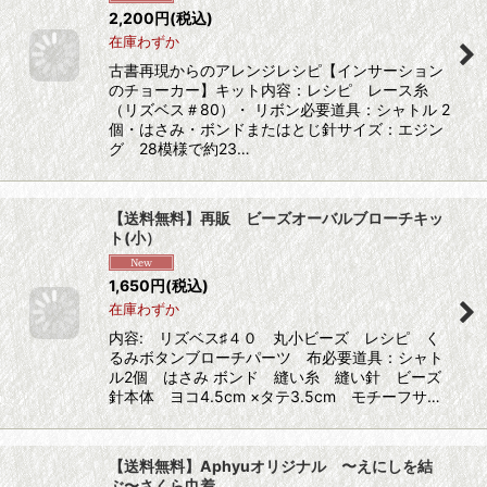
2,200
円
(税込)
在庫わずか
古書再現からのアレンジレシピ【インサーション
のチョーカー】キット内容：レシピ レース糸
（リズベス＃80）・ リボン必要道具：シャトル 2
個・はさみ・ボンドまたはとじ針サイズ：エジン
グ 28模様で約23…
【送料無料】再販 ビーズオーバルブローチキッ
ト(小）
1,650
円
(税込)
在庫わずか
内容: リズベス♯４０ 丸小ビーズ レシピ く
るみボタンブローチパーツ 布必要道具：シャト
ル2個 はさみ ボンド 縫い糸 縫い針 ビーズ
針本体 ヨコ4.5cm ×タテ3.5cm モチーフサ…
【送料無料】Aphyuオリジナル 〜えにしを結
ぶ〜さくら巾着