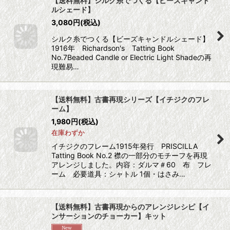
【送料無料】シルク糸でつくる【ビーズキャンド
ルシェード】
3,080
円
(税込)
シルク糸でつくる【ビーズキャンドルシェード】
1916年 Richardson's Tatting Book
No.7Beaded Candle or Electric Light Shadeの再
現難易…
【送料無料】古書再現シリーズ【イチジクのフレ
ーム】
1,980
円
(税込)
在庫わずか
イチジクのフレーム1915年発行 PRISCILLA
Tatting Book No.2 襟の一部分のモチーフを再現
アレンジしました。内容：ダルマ＃60 布 フレ
ーム 必要道具：シャトル 1個・はさみ…
【送料無料】古書再現からのアレンジレシピ【イ
ンサーションのチョーカー】キット