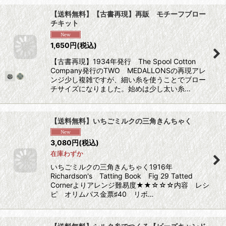
【送料無料】【古書再現】再販 モチーフブロー
チキット
1,650
円
(税込)
【古書再現】1934年発行 The Spool Cotton
Company発行のTWO MEDALLONSの再現アレ
ンジ少し複雑ですが、細い糸を使うことでブロー
チサイズになりました。始めは少し太い糸…
【送料無料】いちごミルクの三角きんちゃく
3,080
円
(税込)
在庫わずか
いちごミルクの三角きんちゃく1916年
Richardson's Tatting Book Fig 29 Tatted
Cornerよりアレンジ難易度★★☆☆☆内容 レシ
ピ オリムパス金票♯40 リボ…