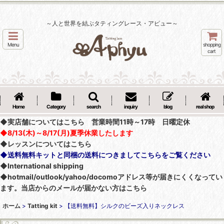
～人と世界を結ぶタティングレース・アピュー～
Menu
shopping
cart
Home
Category
search
inquiry
blog
real shop
◆実店舗についてはこちら 営業時間11時～17時 日曜定休
◆8/13(木)～8/17(月)夏季休業したします
◆レッスンについてはこちら
◆送料無料キットと同梱の送料につきましてこちらをご覧ください
◆International shipping
◆hotmail/outlook/yahoo/docomoアドレス等が届きにくくなってい
ます。当店からのメールが届かない方はこちら
ホーム
>
Tatting kit
>
【送料無料】シルクのビーズ入りネックレス