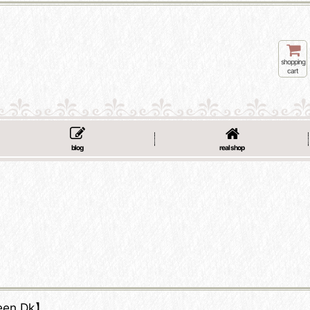
shopping
cart
blog
real shop
en Dk】