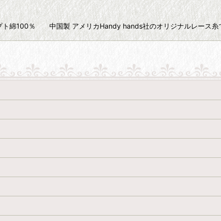
90m) エジプト綿100％ 中国製 アメリカHandy hands社のオリジナル