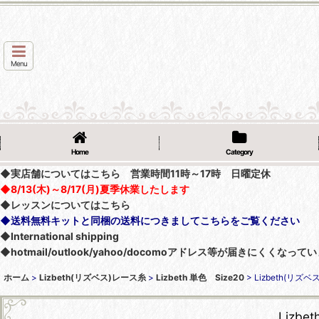
Menu
Home
Category
◆実店舗についてはこちら 営業時間11時～17時 日曜定休
◆8/13(木)～8/17(月)夏季休業したします
◆レッスンについてはこちら
◆送料無料キットと同梱の送料につきましてこちらをご覧ください
◆International shipping
◆hotmail/outlook/yahoo/docomoアドレス等が届きにく
ホーム
>
Lizbeth(リズベス)レース糸
>
Lizbeth 単色 Size20
>
Lizbeth(リズベ
Lizb