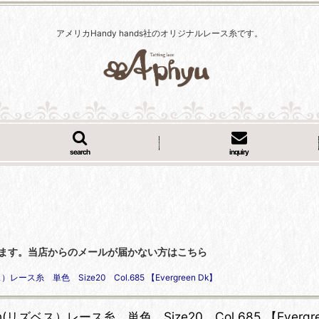
アメリカHandy hands社のオリジナルレース糸です。
search
inquiry
くなっています。当店からのメールが届かない方はこちら
ス）レース糸 単色 Size20 Col.685 【Evergreen Dk】
eth(リズベス）レース糸 単色 Size20 Col.685 【Evergre