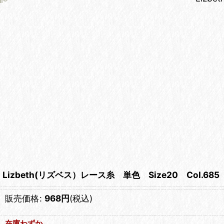
Lizbeth(リズベス）レース糸 単色 Size20 Col.685 【
販売価格
:
968
円
(税込)
在庫わずか