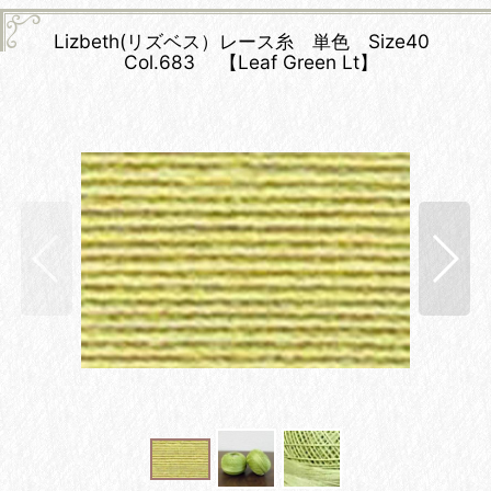
Lizbeth(リズベス）レース糸 単色 Size40
Col.683 【Leaf Green Lt】