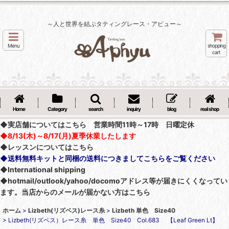
～人と世界を結ぶタティングレース・アピュー～
Menu
shopping
cart
Home
Category
search
inquiry
blog
real shop
◆実店舗についてはこちら 営業時間11時～17時 日曜定休
◆8/13(木)～8/17(月)夏季休業したします
◆レッスンについてはこちら
◆送料無料キットと同梱の送料につきましてこちらをご覧ください
◆International shipping
◆hotmail/outlook/yahoo/docomoアドレス等が届きにくくなってい
ます。当店からのメールが届かない方はこちら
ホーム
>
Lizbeth(リズベス)レース糸
>
Lizbeth 単色 Size40
>
Lizbeth(リズベス）レース糸 単色 Size40 Col.683 【Leaf Green Lt】