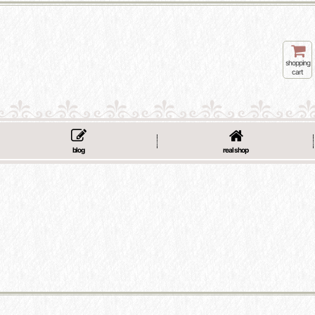
shopping
cart
blog
real shop