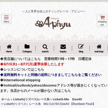
～人と世界を結ぶタティングレース・アピュー～
Menu
shopping
cart
Home
Category
search
inquiry
blog
real shop
◆実店舗についてはこちら 営業時間11時～17時 日曜定休
◆8/13(木)～8/17(月)夏季休業したします
◆レッスンについてはこちら
◆送料無料キットと同梱の送料につきましてこちらをご覧ください
◆International shipping
◆hotmail/outlook/yahoo/docomoアドレス等が届きにくくなってい
ます。当店からのメールが届かない方はこちら
ホーム
>
Lizbeth(リズベス)レース糸
>
Lizbeth Mix Size40
>
Lizbeth(リズベス）レース糸 Mix Col.150 Size40 【Rootbeer Float】