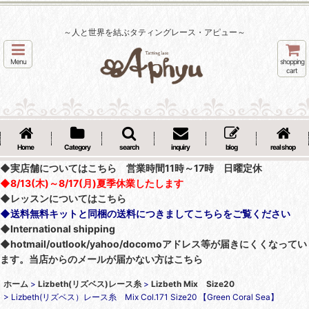
～人と世界を結ぶタティングレース・アピュー～
Menu
shopping
cart
Home
Category
search
inquiry
blog
real shop
◆実店舗についてはこちら 営業時間11時～17時 日曜定休
◆8/13(木)～8/17(月)夏季休業したします
◆レッスンについてはこちら
◆送料無料キットと同梱の送料につきましてこちらをご覧ください
◆International shipping
◆hotmail/outlook/yahoo/docomoアドレス等が届きにくくなってい
ます。当店からのメールが届かない方はこちら
ホーム
>
Lizbeth(リズベス)レース糸
>
Lizbeth Mix Size20
>
Lizbeth(リズベス）レース糸 Mix Col.171 Size20 【Green Coral Sea】