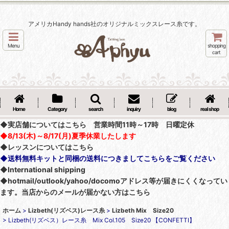
アメリカHandy hands社のオリジナルミックスレース糸です。
Menu
shopping
cart
Home
Category
search
inquiry
blog
real shop
◆実店舗についてはこちら 営業時間11時～17時 日曜定休
◆8/13(木)～8/17(月)夏季休業したします
◆レッスンについてはこちら
◆送料無料キットと同梱の送料につきましてこちらをご覧ください
◆International shipping
◆hotmail/outlook/yahoo/docomoアドレス等が届きにくくなってい
ます。当店からのメールが届かない方はこちら
ホーム
>
Lizbeth(リズベス)レース糸
>
Lizbeth Mix Size20
>
Lizbeth(リズベス）レース糸 Mix Col.105 Size20 【CONFETTI】