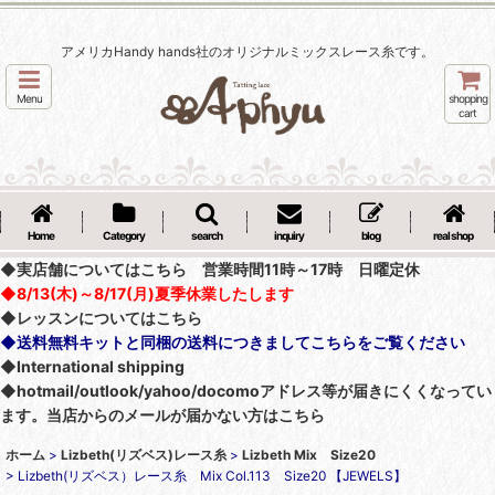
アメリカHandy hands社のオリジナルミックスレース糸です。
Menu
shopping
cart
Home
Category
search
inquiry
blog
real shop
◆実店舗についてはこちら 営業時間11時～17時 日曜定休
◆8/13(木)～8/17(月)夏季休業したします
◆レッスンについてはこちら
◆送料無料キットと同梱の送料につきましてこちらをご覧ください
◆International shipping
◆hotmail/outlook/yahoo/docomoアドレス等が届きにくくなってい
ます。当店からのメールが届かない方はこちら
ホーム
>
Lizbeth(リズベス)レース糸
>
Lizbeth Mix Size20
>
Lizbeth(リズベス）レース糸 Mix Col.113 Size20 【JEWELS】