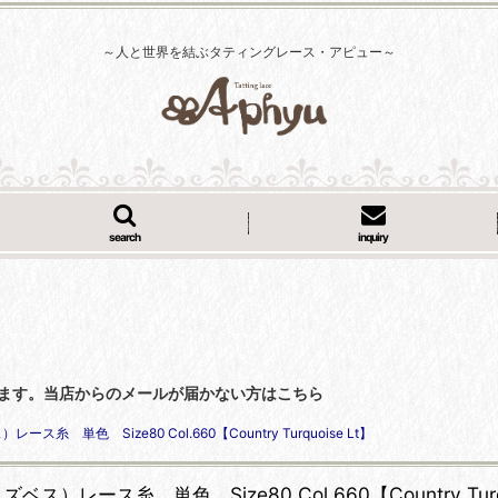
～人と世界を結ぶタティングレース・アピュー～
search
inquiry
くなっています。当店からのメールが届かない方はこちら
）レース糸 単色 Size80 Col.660【Country Turquoise Lt】
(リズベス）レース糸 単色 Size80 Col.660【Country Turq