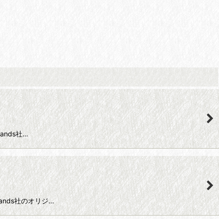
hands社…
 hands社のオリジ…