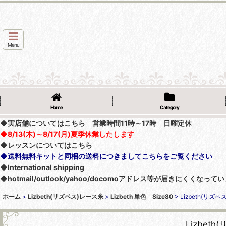
Menu
Home
Category
◆実店舗についてはこちら 営業時間11時～17時 日曜定休
◆8/13(木)～8/17(月)夏季休業したします
◆レッスンについてはこちら
◆送料無料キットと同梱の送料につきましてこちらをご覧ください
◆International shipping
◆hotmail/outlook/yahoo/docomoアドレス等が届きにく
ホーム
>
Lizbeth(リズベス)レース糸
>
Lizbeth 単色 Size80
>
Lizbeth(リズベス
Lizbeth