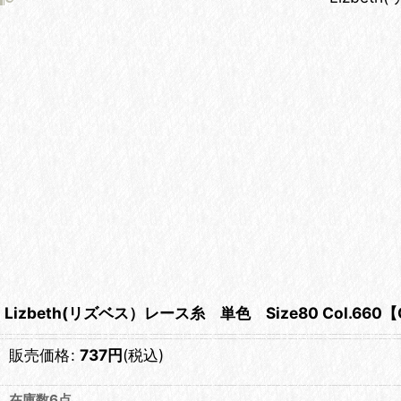
Lizbeth(リズベス）レース糸 単色 Size80 Col.660【Cou
販売価格
:
737
円
(税込)
在庫数6点