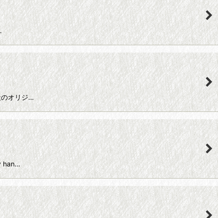
…
ds社のオリジ…
 han…