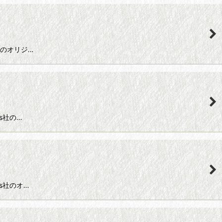
ds社のオリジ…
ds社の…
nds社のオ…