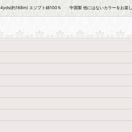
80 10g 184yds(約168m) エジプト綿100％ 中国製 他にはないカラーを