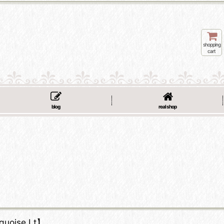
shopping
cart
blog
real shop
uoise Lt】