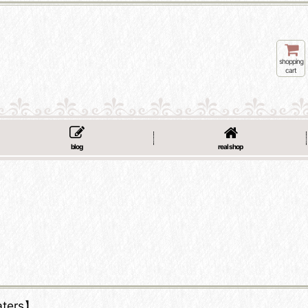
shopping
cart
blog
real shop
ters】