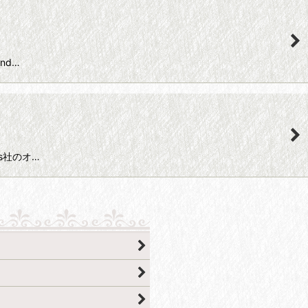
and…
nds社のオ…