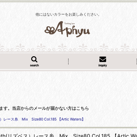
他にはないカラーをお楽しみください。
search
inquiry
くなっています。当店からのメールが届かない方はこちら
）レース糸 Mix Size80 Col.185 【Artic Waters】
beth(リズベス）レース糸 Mix Size80 Col.185 【Artic Wa