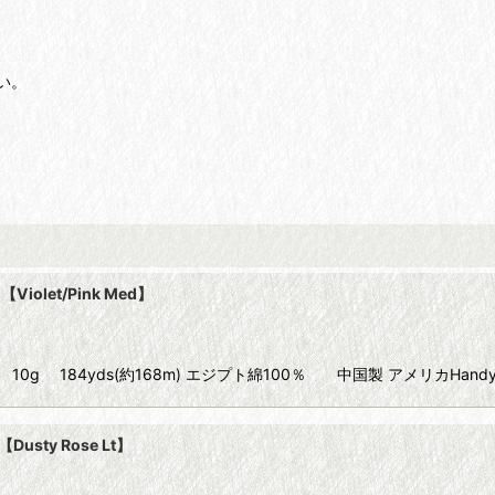
い。
Violet/Pink Med】
Size80 10g 184yds(約168m) エジプト綿100％ 中国製 アメリカHandy
usty Rose Lt】