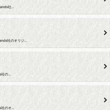
hands社…
 hands社のオリジ…
ds社の…
nds社のオ…