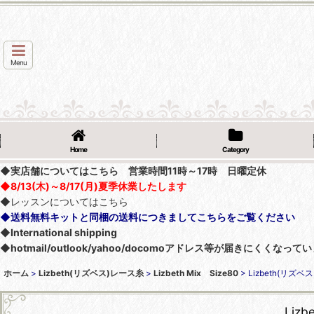
Menu
Home
Category
◆実店舗についてはこちら 営業時間11時～17時 日曜定休
◆8/13(木)～8/17(月)夏季休業したします
◆レッスンについてはこちら
◆送料無料キットと同梱の送料につきましてこちらをご覧ください
◆International shipping
◆hotmail/outlook/yahoo/docomoアドレス等が届きにく
ホーム
>
Lizbeth(リズベス)レース糸
>
Lizbeth Mix Size80
>
Lizbeth(リズベス
Liz