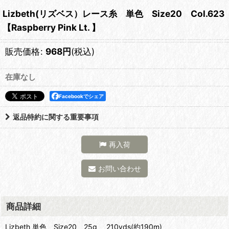
Lizbeth(リズベス）レース糸 単色 Size20 Col.623
【Raspberry Pink Lt. 】
販売価格
:
968
円
(税込)
在庫なし
Facebookでシェア
返品特約に関する重要事項
再入荷
お問い合わせ
商品詳細
Lizbeth 単色 Size20 25g 210yds(約190m)