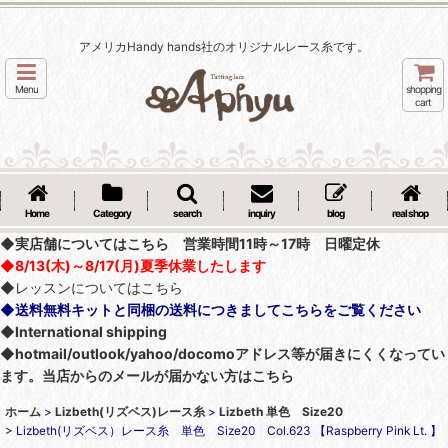
アメリカHandy hands社のオリジナルレース糸です。
Menu
shopping
cart
Home
Category
search
inquiry
blog
real shop
◆実店舗についてはこちら 営業時間11時～17時 日曜定休
◆8/13(木)～8/17(月)夏季休業したします
◆レッスンについてはこちら
◆送料無料キットと同梱の送料につきましてこちらをご覧ください
◆International shipping
◆hotmail/outlook/yahoo/docomoアドレス等が届きにくくなってい
ます。当店からのメールが届かない方はこちら
ホーム
>
Lizbeth(リズベス)レース糸
>
Lizbeth 単色 Size20
>
Lizbeth(リズベス）レース糸 単色 Size20 Col.623 【Raspberry Pink Lt. 】