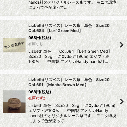
hands社のオリジナルレース糸です。 モニタ環境
によって色が違って…
Lizbeth(リズベス）レース糸 単色 Size20
Col.684 【Lerf Green Med】
968
円
(税込)
在庫なし
Lizbeth 単色 Col.684 【Lerf Green Med】
Size20 25g 210yds(約190m) エジプト綿
100％ 中国製 アメリカHandy hands社…
Lizbeth(リズベス）レース糸 単色 Size20
Col.691 【Mocha Brown Med】
968
円
(税込)
在庫わずか
Lizbeth 単色 Size20 25g 210yds(約190m)
エジプト綿100％ 中国製 アメリカHandy
hands社のオリジナルレース糸です。 モニタ環境
によって色が違って…