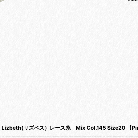
Lizbeth(リズベス）レース糸 Mix Col.145 Size20 【Pin