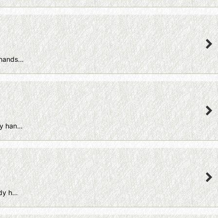
hands…
y han…
y h…