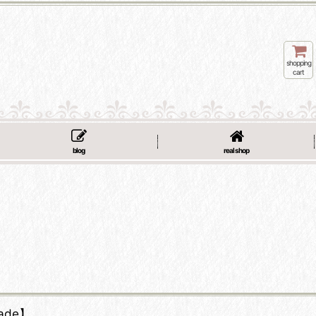
shopping
cart
blog
real shop
rade】