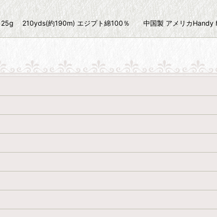
Size20 25g 210yds(約190m) エジプト綿100％ 中国製 アメリカHandy 