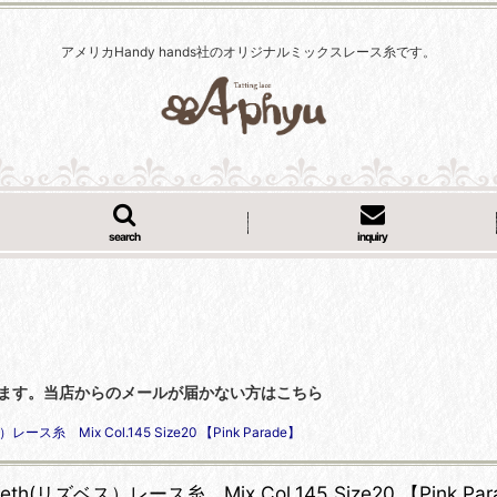
アメリカHandy hands社のオリジナルミックスレース糸です。
search
inquiry
くなっています。当店からのメールが届かない方はこちら
）レース糸 Mix Col.145 Size20 【Pink Parade】
beth(リズベス）レース糸 Mix Col.145 Size20 【Pink Pa