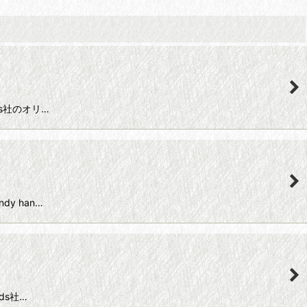
nds社のオリ…
dy han…
nds社…