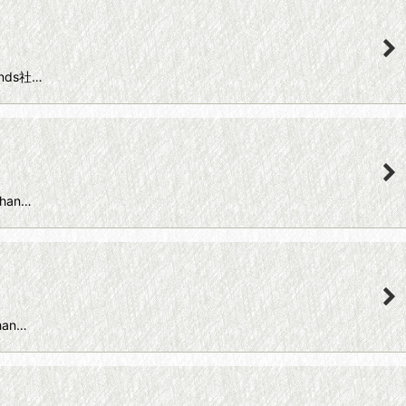
ands社…
han…
han…