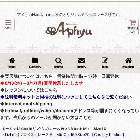
アメリカHandy hands社のオリジナルミックスレース糸です。
Menu
shopping
cart
Home
Category
search
inquiry
blog
real shop
◆実店舗についてはこちら 営業時間11時～17時 日曜定休
◆8/13(木)～8/17(月)夏季休業したします
◆レッスンについてはこちら
◆送料無料キットと同梱の送料につきましてこちらをご覧ください
◆International shipping
◆hotmail/outlook/yahoo/docomoアドレス等が届きにくくなってい
ます。当店からのメールが届かない方はこちら
ホーム
>
Lizbeth(リズベス)レース糸
>
Lizbeth Mix Size20
>
Lizbeth(リズベス）レース糸 Mix Col.160 Size20 【Country Kitchen】