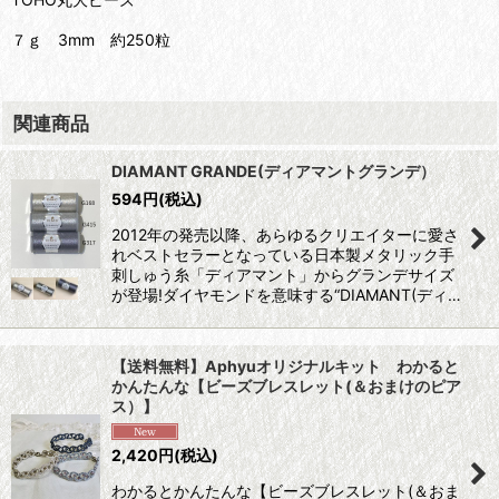
７ｇ 3mm 約250粒
関連商品
DIAMANT GRANDE(ディアマントグランデ）
594
円
(税込)
2012年の発売以降、あらゆるクリエイターに愛さ
れベストセラーとなっている日本製メタリック手
刺しゅう糸「ディアマント」からグランデサイズ
が登場!ダイヤモンドを意味する“DIAMANT(ディ…
【送料無料】Aphyuオリジナルキット わかると
かんたんな【ビーズブレスレット(＆おまけのピア
ス）】
2,420
円
(税込)
わかるとかんたんな【ビーズブレスレット(＆おま