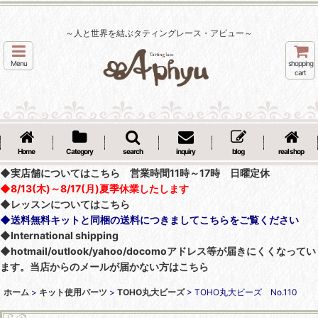
～人と世界を結ぶタティングレース・アピュー～
Menu
shopping
cart
Home
Category
search
inquiry
blog
real shop
◆実店舗についてはこちら 営業時間11時～17時 日曜定休
◆8/13(木)～8/17(月)夏季休業したします
◆レッスンについてはこちら
◆送料無料キットと同梱の送料につきましてこちらをご覧ください
◆International shipping
◆hotmail/outlook/yahoo/docomoアドレス等が届きにくくなってい
ます。当店からのメールが届かない方はこちら
ホーム
>
キット使用パーツ
>
TOHO丸大ビーズ
>
TOHO丸大ビーズ No.110