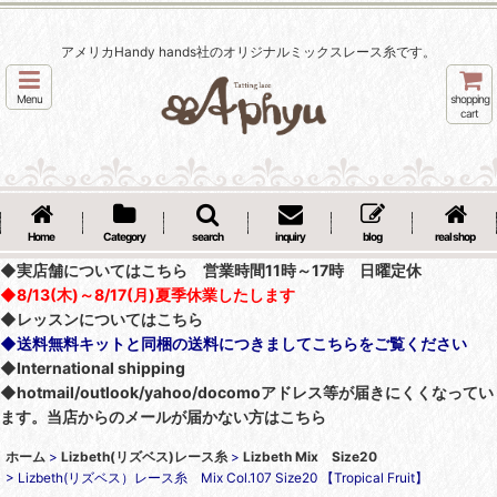
アメリカHandy hands社のオリジナルミックスレース糸です。
Menu
shopping
cart
Home
Category
search
inquiry
blog
real shop
◆実店舗についてはこちら 営業時間11時～17時 日曜定休
◆8/13(木)～8/17(月)夏季休業したします
◆レッスンについてはこちら
◆送料無料キットと同梱の送料につきましてこちらをご覧ください
◆International shipping
◆hotmail/outlook/yahoo/docomoアドレス等が届きにくくなってい
ます。当店からのメールが届かない方はこちら
ホーム
>
Lizbeth(リズベス)レース糸
>
Lizbeth Mix Size20
>
Lizbeth(リズベス）レース糸 Mix Col.107 Size20 【Tropical Fruit】