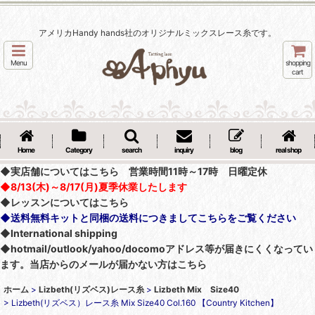
アメリカHandy hands社のオリジナルミックスレース糸です。
Menu
shopping
cart
Home
Category
search
inquiry
blog
real shop
◆実店舗についてはこちら 営業時間11時～17時 日曜定休
◆8/13(木)～8/17(月)夏季休業したします
◆レッスンについてはこちら
◆送料無料キットと同梱の送料につきましてこちらをご覧ください
◆International shipping
◆hotmail/outlook/yahoo/docomoアドレス等が届きにくくなってい
ます。当店からのメールが届かない方はこちら
ホーム
>
Lizbeth(リズベス)レース糸
>
Lizbeth Mix Size40
>
Lizbeth(リズベス）レース糸 Mix Size40 Col.160 【Country Kitchen】