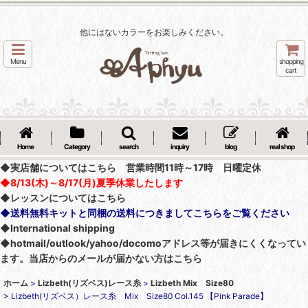
他にはないカラーをお楽しみください。
Menu
shopping
cart
Home
Category
search
inquiry
blog
real shop
◆実店舗についてはこちら 営業時間11時～17時 日曜定休
◆8/13(木)～8/17(月)夏季休業したします
◆レッスンについてはこちら
◆送料無料キットと同梱の送料につきましてこちらをご覧ください
◆International shipping
◆hotmail/outlook/yahoo/docomoアドレス等が届きにくくなってい
ます。当店からのメールが届かない方はこちら
ホーム
>
Lizbeth(リズベス)レース糸
>
Lizbeth Mix Size80
>
Lizbeth(リズベス）レース糸 Mix Size80 Col.145 【Pink Parade】