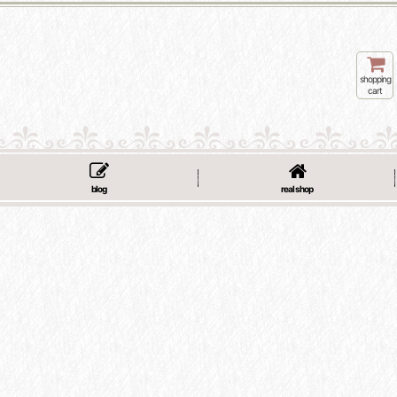
shopping
cart
blog
real shop