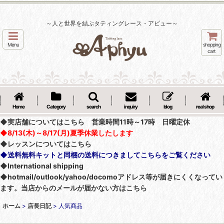
～人と世界を結ぶタティングレース・アピュー～
Menu
shopping
cart
Home
Category
search
inquiry
blog
real shop
◆実店舗についてはこちら 営業時間11時～17時 日曜定休
◆8/13(木)～8/17(月)夏季休業したします
◆レッスンについてはこちら
◆送料無料キットと同梱の送料につきましてこちらをご覧ください
◆International shipping
◆hotmail/outlook/yahoo/docomoアドレス等が届きにくくなってい
ます。当店からのメールが届かない方はこちら
ホーム
>
店長日記
>
人気商品