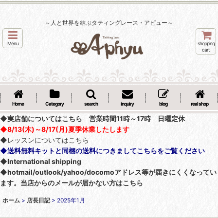
～人と世界を結ぶタティングレース・アピュー～
Menu
shopping
cart
Home
Category
search
inquiry
blog
real shop
◆実店舗についてはこちら 営業時間11時～17時 日曜定休
◆8/13(木)～8/17(月)夏季休業したします
◆レッスンについてはこちら
◆送料無料キットと同梱の送料につきましてこちらをご覧ください
◆International shipping
◆hotmail/outlook/yahoo/docomoアドレス等が届きにくくなってい
ます。当店からのメールが届かない方はこちら
ホーム
>
店長日記
>
2025年1月