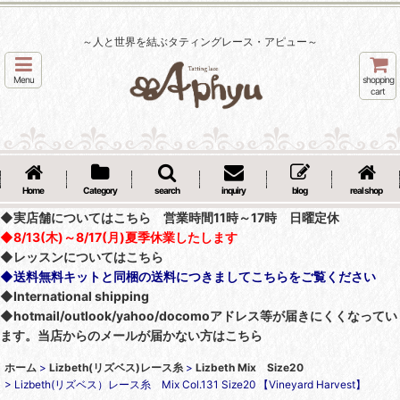
～人と世界を結ぶタティングレース・アピュー～
Menu
shopping
cart
Home
Category
search
inquiry
blog
real shop
◆実店舗についてはこちら 営業時間11時～17時 日曜定休
◆8/13(木)～8/17(月)夏季休業したします
◆レッスンについてはこちら
◆送料無料キットと同梱の送料につきましてこちらをご覧ください
◆International shipping
◆hotmail/outlook/yahoo/docomoアドレス等が届きにくくなってい
ます。当店からのメールが届かない方はこちら
ホーム
>
Lizbeth(リズベス)レース糸
>
Lizbeth Mix Size20
>
Lizbeth(リズベス）レース糸 Mix Col.131 Size20 【Vineyard Harvest】