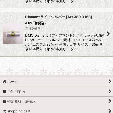
き/3本撚り（1ply3本撚り） ダ…
Diamant ライトシルバー
[
Art.380 D168
]
462
円
(税込)
在庫数6点
DMC Diamant（ディアマント）メタリック刺繍糸
D168 ライトシルバー 素材：ビスコース72％×
ポリエステル28％ 生産国：日本 サイズ：35m巻
き/3本撚り（1ply3本撚り） ダイ…
ホーム
ご利用案内
特定商取引法表示
shopping cart