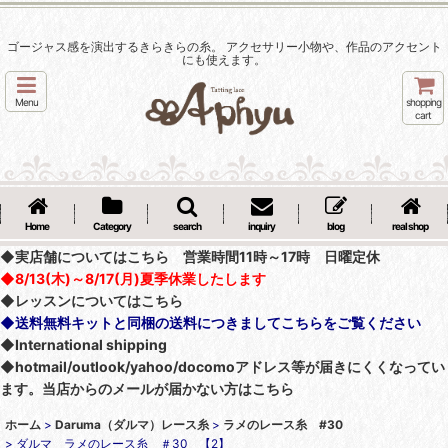
ゴージャス感を演出するきらきらの糸。 アクセサリー小物や、作品のアクセント
にも使えます。
Menu
shopping
cart
Home
Category
search
inquiry
blog
real shop
◆実店舗についてはこちら 営業時間11時～17時 日曜定休
◆8/13(木)～8/17(月)夏季休業したします
◆レッスンについてはこちら
◆送料無料キットと同梱の送料につきましてこちらをご覧ください
◆International shipping
◆hotmail/outlook/yahoo/docomoアドレス等が届きにくくなってい
ます。当店からのメールが届かない方はこちら
ホーム
>
Daruma（ダルマ）レース糸
>
ラメのレース糸 #30
>
ダルマ ラメのレース糸 ＃30 【2】