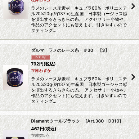
ラメのレース糸素材 キュプラ80% ポリエステ
ル20%20g(約137m)生産国 日本製ゴージャス感
を演出するきらきらの糸。 アクセサリー小物や、
作品のアクセントにも使えます。引きやすいので
タティング…
ダルマ ラメのレース糸 ＃30 【3】
792
円
(税込)
在庫わずか
ラメのレース糸素材 キュプラ80% ポリエステ
ル20%20g(約137m)生産国 日本製ゴージャス感
を演出するきらきらの糸。 アクセサリー小物や、
作品のアクセントにも使えます。引きやすいので
タティング…
Diamant クールブラック
[
Art.380 D310
]
462
円
(税込)
在庫数5点