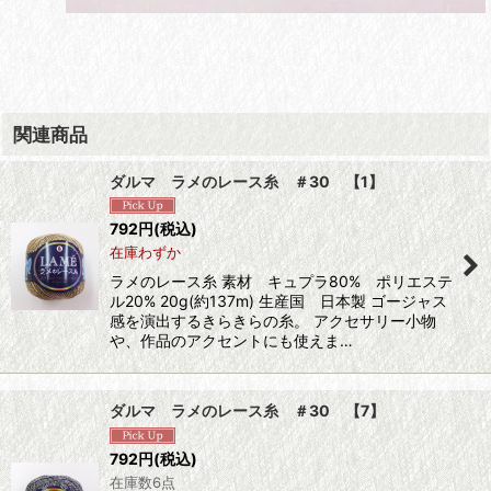
関連商品
ダルマ ラメのレース糸 ＃30 【1】
792
円
(税込)
在庫わずか
ラメのレース糸 素材 キュプラ80% ポリエステ
ル20% 20g(約137m) 生産国 日本製 ゴージャス
感を演出するきらきらの糸。 アクセサリー小物
や、作品のアクセントにも使えま…
ダルマ ラメのレース糸 ＃30 【7】
792
円
(税込)
在庫数6点